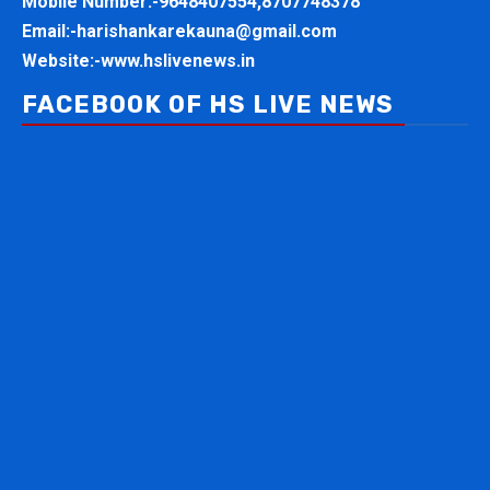
Mobile Number:-
9648407554,8707748378
Email:-
harishankarekauna@gmail.com
Website:-
www.hslivenews.in
FACEBOOK OF HS LIVE NEWS