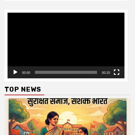
Video
Player
00:00
00:20
TOP NEWS