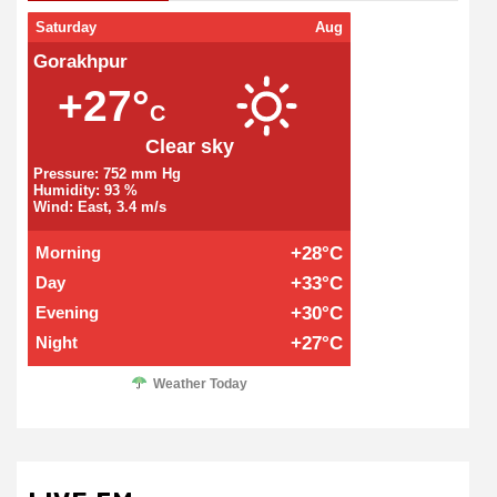
Saturday
Aug
Gorakhpur
+27°
C
Clear sky
Pressure: 752 mm Hg
Humidity: 93 %
Wind: East, 3.4 m/s
Morning
+28°C
Day
+33°C
Evening
+30°C
Night
+27°C
Weather Today