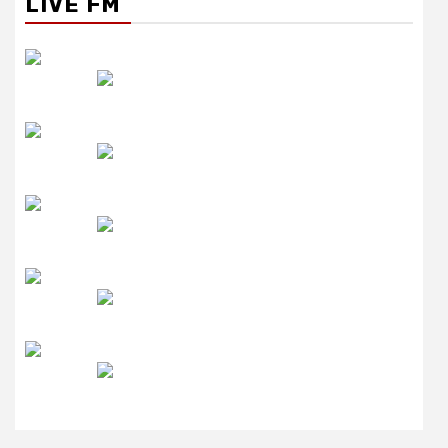
LIVE FM
रेडियो सिटी
उमंग FM
लाइव FM
उजाला FM
रेडियो मिर्ची