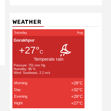
WEATHER
Saturday
Aug
Gorakhpur
+27°
C
Temperate rain
Pressure: 751 mm Hg
Humidity: 96 %
Wind: Southeast, 2.2 m/s
Morning
+28°C
Day
+32°C
Evening
+29°C
Night
+27°C