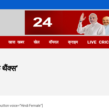
खास खबर
खेल
वॉयरल
क्राइम
LIVE CRI
थैंक्स’
utton voice=”Hindi Female”]