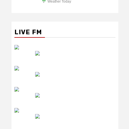
Weather Today
LIVE FM
रेडियो सिटी
उमंग FM
लाइव FM
उजाला FM