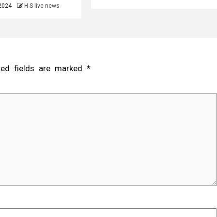
 2024
H S live news
red fields are marked
*