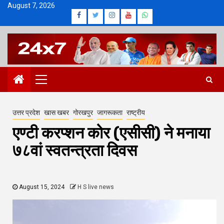
Skip
August 7, 2026
Facebook
Twitter
Instagram
Youtube
Whatsapp
to
content
Primary
Menu
उत्तर प्रदेश
खास खबर
गोरखपुर
जागरूकता
राष्ट्रीय
एण्टी करप्शन कोर (एसीसी) ने मनाया
७८वां स्वतन्त्रता दिवस
August 15, 2024
H S live news