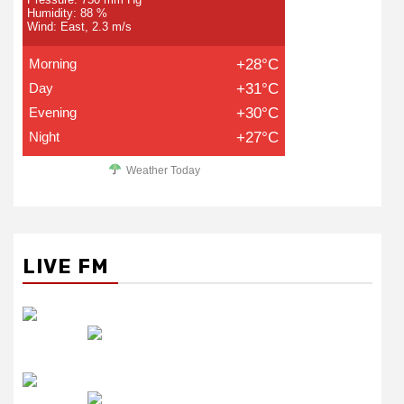
Humidity: 88 %
Wind: East, 2.3 m/s
Morning
+28°C
Day
+31°C
Evening
+30°C
Night
+27°C
Weather Today
LIVE FM
रेडियो सिटी
उमंग FM