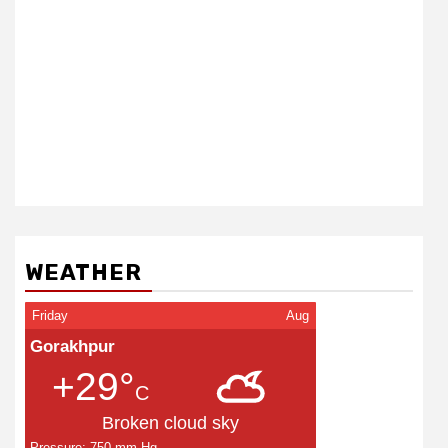
WEATHER
Friday
Aug
Gorakhpur
+29°
C
Broken cloud sky
Pressure: 750 mm Hg