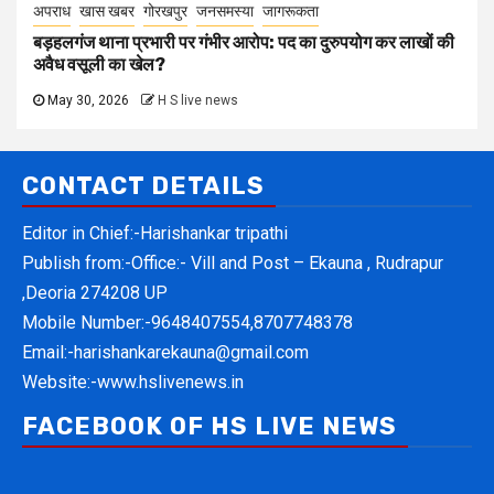
अपराध
खास खबर
गोरखपुर
जनसमस्या
जागरूकता
बड़हलगंज थाना प्रभारी पर गंभीर आरोप: पद का दुरुपयोग कर लाखों की
अवैध वसूली का खेल?
May 30, 2026
H S live news
CONTACT DETAILS
Editor in Chief:-Harishankar tripathi
Publish from:-
Office:- Vill and Post – Ekauna , Rudrapur
,Deoria 274208 UP
Mobile Number:-
9648407554,8707748378
Email:-
harishankarekauna@gmail.com
Website:-
www.hslivenews.in
FACEBOOK OF HS LIVE NEWS