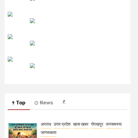
लाइव FM
उजाला FM
रेडियो मिर्ची
Top
News
अपराध
उत्तर प्रदेश
खास खबर
गोरखपुर
जनसमस्या
जागरूकता