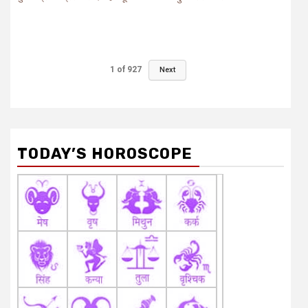
1
of
927
Next
TODAY’S HOROSCOPE