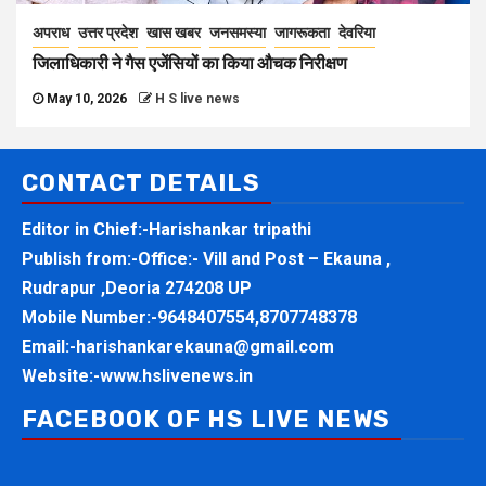
अपराध
उत्तर प्रदेश
खास खबर
जनसमस्या
जागरूकता
देवरिया
जिलाधिकारी ने गैस एजेंसियों का किया औचक निरीक्षण
May 10, 2026
H S live news
CONTACT DETAILS
Editor in Chief:-Harishankar tripathi
Publish from:-
Office:- Vill and Post – Ekauna ,
Rudrapur ,Deoria 274208 UP
Mobile Number:-
9648407554,8707748378
Email:-
harishankarekauna@gmail.com
Website:-
www.hslivenews.in
FACEBOOK OF HS LIVE NEWS