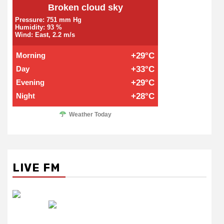
Broken cloud sky
Pressure: 751 mm Hg
Humidity: 93 %
Wind: East, 2.2 m/s
Morning
+29°C
Day
+33°C
Evening
+29°C
Night
+28°C
Weather Today
LIVE FM
रेडियो सिटी