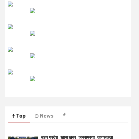
उमंग FM
लाइव FM
उजाला FM
रेडियो मिर्ची
Top
News
उत्तर प्रदेश
खास खबर
जनसमस्या
जागरूकता