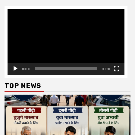
Video
Player
00:00
00:20
TOP NEWS