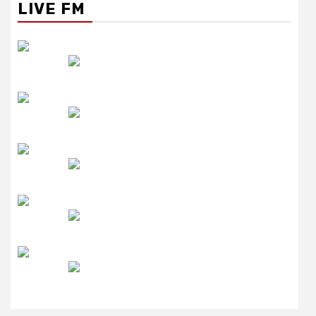
LIVE FM
रेडियो सिटी
उमंग FM
लाइव FM
उजाला FM
रेडियो मिर्ची