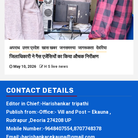
अपराध
उत्तर प्रदेश
खास खबर
जनसमस्या
जागरूकता
देवरिया
जिलाधिकारी ने गैस एजेंसियों का किया औचक निरीक्षण
May 10, 2026
H S live news
CONTACT DETAILS
Editor in Chief:-Harishankar tripathi
Publish from:-
Office:- Vill and Post – Ekauna ,
Rudrapur ,Deoria 274208 UP
Mobile Number:-
9648407554,8707748378
Email:-
harishankarekauna@gmail.com