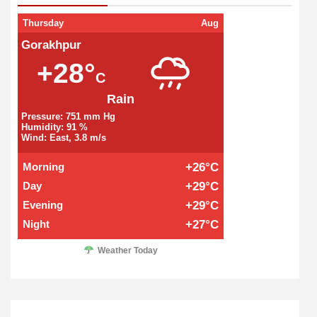
Thursday
Aug
Gorakhpur
+28°
C
Rain
Pressure: 751 mm Hg
Humidity: 91 %
Wind: East, 3.8 m/s
Morning
+26°C
Day
+29°C
Evening
+29°C
Night
+27°C
Weather Today