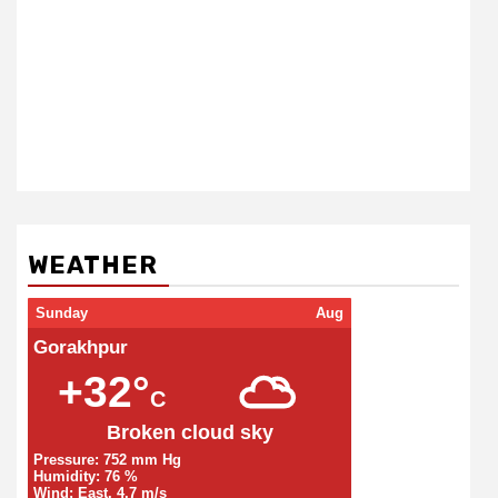
WEATHER
Sunday
Aug
Gorakhpur
+32°
C
Broken cloud sky
Pressure: 752 mm Hg
Humidity: 76 %
Wind: East, 4.7 m/s