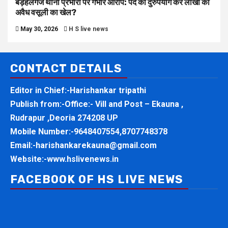
बड़हलगंज थाना प्रभारी पर गंभीर आरोप: पद का दुरुपयोग कर लाखों की
अवैध वसूली का खेल?
May 30, 2026
H S live news
CONTACT DETAILS
Editor in Chief:-Harishankar tripathi
Publish from:-
Office:- Vill and Post – Ekauna ,
Rudrapur ,Deoria 274208 UP
Mobile Number:-
9648407554,8707748378
Email:-
harishankarekauna@gmail.com
Website:-
www.hslivenews.in
FACEBOOK OF HS LIVE NEWS