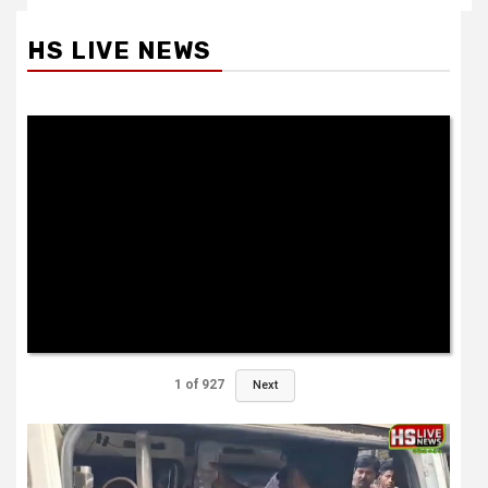
HS LIVE NEWS
1
of
927
Next