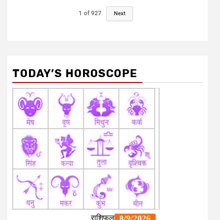
1
of
927
Next
TODAY’S HOROSCOPE