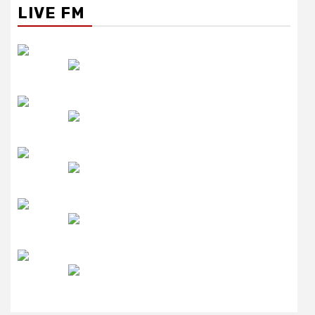
LIVE FM
रेडियो सिटी
उमंग FM
लाइव FM
उजाला FM
रेडियो मिर्ची