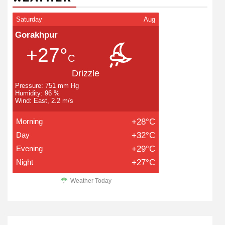
Saturday
Aug
Gorakhpur
+27°
C
Drizzle
Pressure: 751 mm Hg
Humidity: 96 %
Wind: East, 2.2 m/s
Morning
+28°C
Day
+32°C
Evening
+29°C
Night
+27°C
Weather Today