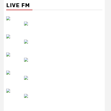
LIVE FM
रेडियो सिटी
उमंग FM
लाइव FM
उजाला FM
रेडियो मिर्ची