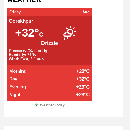
Friday
Aug
Gorakhpur
+32°
C
Drizzle
Pressure: 751 mm Hg
Humidity: 74 %
Wind: East, 3.1 m/s
Morning
+28°C
Day
+32°C
Evening
+29°C
Night
+28°C
Weather Today