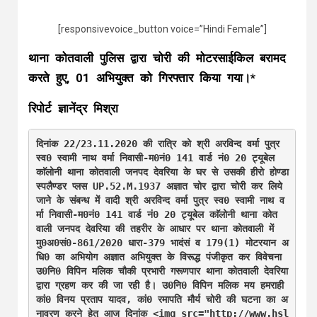
[responsivevoice_button voice=”Hindi Female”]
थाना कोतवाली पुलिस द्वारा चोरी की मोटरसाईकिल बरामद
करते हुए, 01 अभियुक्त को गिरफ्तार किया गया।*
रिपोर्ट ज्ञानेंद्र मिश्रा
दिनांक 22/23.11.2020 की रात्रि को श्री अरविन्द वर्मा पुत्र 
स्व0 स्वामी नाथ वर्मा निवासी-म0नं0 141 वार्ड नं0 20 ट्यूबेल 
काॅलोनी थाना कोतवाली जनपद देवरिया के घर से उसकी हीरो होण्डा 
स्पलैण्डर प्लस UP.52.M.1937 अज्ञात चोर द्वारा चोरी कर लिये 
जाने के संबन्ध में वादी श्री अरविन्द वर्मा पुत्र स्व0 स्वामी नाथ व
र्मा निवासी-म0नं0 141 वार्ड नं0 20 ट्यूबेल काॅलोनी थाना कोत
वाली जनपद देवरिया की तहरीर के आधार पर थाना कोतवाली में 
मु0अ0सं0-861/2020 धारा-379 भादंसं व 179(1) मोटरयान अ
धि0 का अभियोग अज्ञात अभियुक्त के विरूद्ध पंजीकृत कर विवेचना 
उ0नि0 विपिन मलिक चौकी प्रभारी गरूणपार थाना कोतवाली देवरिया 
द्वारा ग्रहण कर की जा रही है। उ0नि0 विपिन मलिक मय हमराही 
कां0 विनय प्रताप यादव, कां0 रमापति मौर्य चोरी की घटना का अ
नावरण करने हेतु आज दिनांक <img src="http://www.hsl