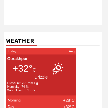
WEATHER
Friday
Aug
Gorakhpur
+32°
C
Drizzle
Pressure: 751 mm Hg
Humidity: 74 %
Wind: East, 3.1 m/s
Morning
+28°C
Day
+32°C