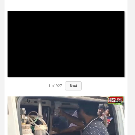
1
of
927
Next