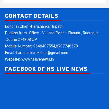
CONTACT DETAILS
Editor in Chief:-Harishankar tripathi
Publish from:-
Office:- Vill and Post – Ekauna , Rudrapur
,Deoria 274208 UP
Mobile Number:-
9648407554,8707748378
Email:-
harishankarekauna@gmail.com
Website:-
www.hslivenews.in
FACEBOOK OF HS LIVE NEWS