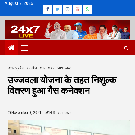
Skip
August 7, 2026
Facebook
Twitter
Instagram
Youtube
Whatsapp
to
content
Primary
Menu
उत्तर प्रदेश
कन्नौज
खास खबर
जागरूकता
उज्जवला योजना के तहत निशुल्क
वितरण हुआ गैस कनेक्शन
November 3, 2021
H S live news