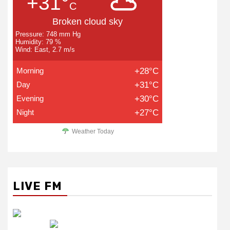
+31°
C
Broken cloud sky
Pressure: 748 mm Hg
Humidity: 79 %
Wind: East, 2.7 m/s
Morning
+28°C
Day
+31°C
Evening
+30°C
Night
+27°C
Weather Today
LIVE FM
रेडियो सिटी