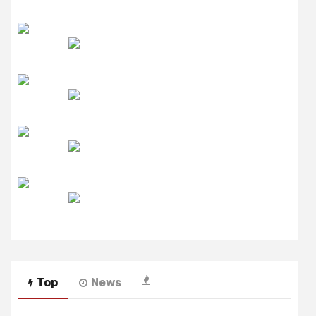
उमंग FM
लाइव FM
उजाला FM
रेडियो मिर्ची
Top
News