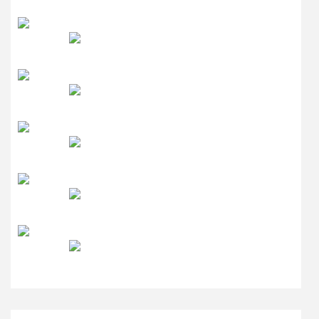
रेडियो सिटी
उमंग FM
लाइव FM
उजाला FM
रेडियो मिर्ची