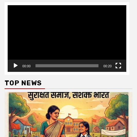
Video
Player
00:00
00:20
TOP NEWS