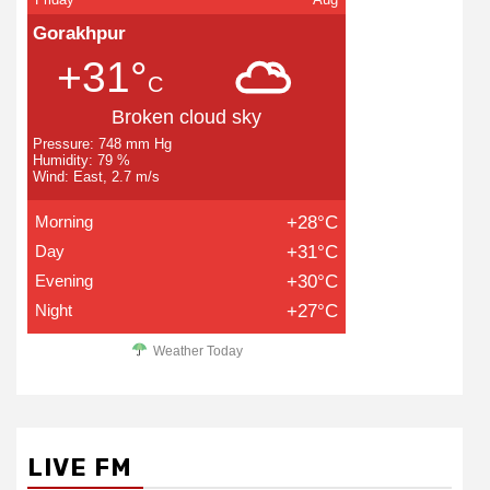
Gorakhpur
+31°
C
Broken cloud sky
Pressure: 748 mm Hg
Humidity: 79 %
Wind: East, 2.7 m/s
Morning
+28°C
Day
+31°C
Evening
+30°C
Night
+27°C
Weather Today
LIVE FM