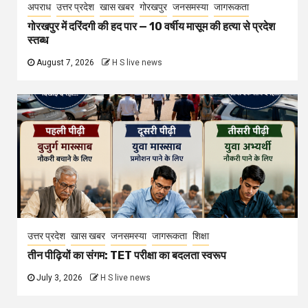
अपराध
उत्तर प्रदेश
खास खबर
गोरखपुर
जनसमस्या
जागरूकता
गोरखपुर में दरिंदगी की हद पार — 10 वर्षीय मासूम की हत्या से प्रदेश
स्तब्ध
August 7, 2026
H S live news
उत्तर प्रदेश
खास खबर
जनसमस्या
जागरूकता
शिक्षा
तीन पीढ़ियों का संगम: TET परीक्षा का बदलता स्वरूप
July 3, 2026
H S live news