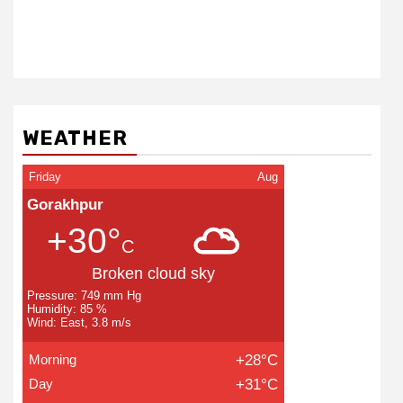
WEATHER
Friday
Aug
Gorakhpur
+30°
C
Broken cloud sky
Pressure: 749 mm Hg
Humidity: 85 %
Wind: East, 3.8 m/s
Morning
+28°C
Day
+31°C