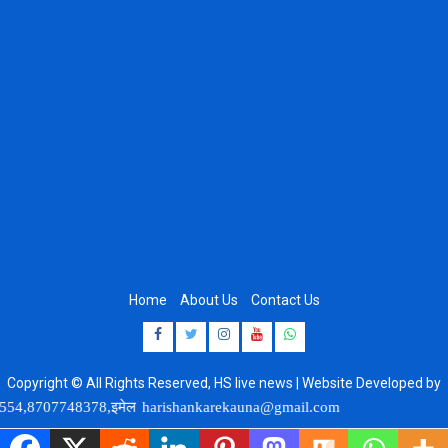
Home
About Us
Contact Us
Facebook
Twitter
Instagram
Youtube
Whatsapp
Copyright © All Rights Reserved, HS live news | Website Developed by
8920664806
748378,इमेल
harishankarekauna@gmail.com