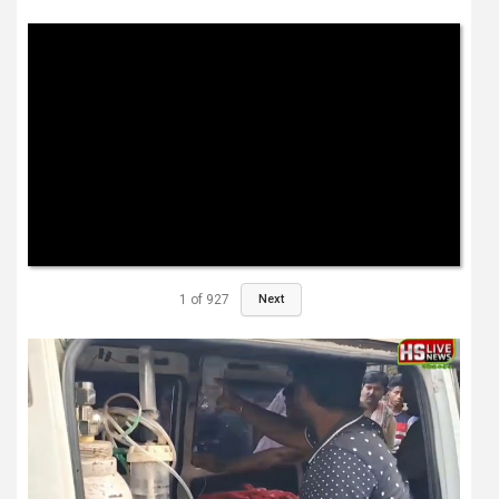
1
of
927
Next