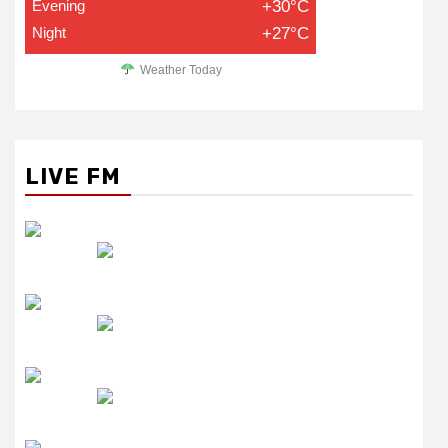
Evening
+30°C
Night
+27°C
Weather Today
LIVE FM
रेडियो सिटी
उमंग FM
लाइव FM