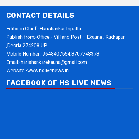
CONTACT DETAILS
Editor in Chief:-Harishankar tripathi
Publish from:-
Office:- Vill and Post – Ekauna , Rudrapur
,Deoria 274208 UP
Mobile Number:-
9648407554,8707748378
Email:-
harishankarekauna@gmail.com
Website:-
www.hslivenews.in
FACEBOOK OF HS LIVE NEWS