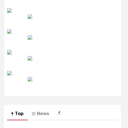
उमंग FM
लाइव FM
उजाला FM
रेडियो मिर्ची
Top
News