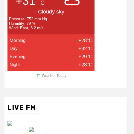
+31°
C
Cloudy sky
Pressure: 752 mm Hg
Humidity: 79 %
Wind: East, 3.2 m/s
Morning
+28°C
Day
+32°C
Evening
+29°C
Night
+28°C
Weather Today
LIVE FM
रेडियो सिटी