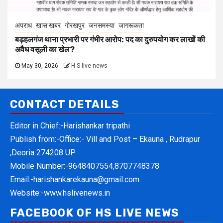
अपराध
खास खबर
गोरखपुर
जनसमस्या
जागरूकता
बड़हलगंज थाना प्रभारी पर गंभीर आरोप: पद का दुरुपयोग कर लाखों की
अवैध वसूली का खेल?
May 30, 2026
H S live news
CONTACT DETAILS
Editor in Chief:-Harishankar tripathi
Publish from:-
Office:- Vill and Post – Ekauna , Rudrapur
,Deoria 274208 UP
Mobile Number:-
9648407554,8707748378
Email:-
harishankarekauna@gmail.com
Website:-
www.hslivenews.in
FACEBOOK OF HS LIVE NEWS