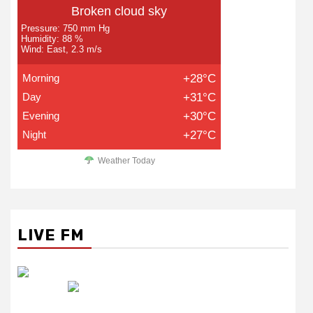
Broken cloud sky
Pressure: 750 mm Hg
Humidity: 88 %
Wind: East, 2.3 m/s
Morning
+28°C
Day
+31°C
Evening
+30°C
Night
+27°C
Weather Today
LIVE FM
रेडियो सिटी