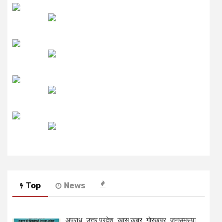
उमंग FM
लाइव FM
उजाला FM
रेडियो मिर्ची
Top
News
अपराध
उत्तर प्रदेश
खास खबर
गोरखपुर
जनसमस्या