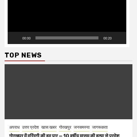
00:00
00:20
TOP NEWS
अपराध
उत्तर प्रदेश
खास खबर
गोरखपुर
जनसमस्या
जागरूकता
गोरखपुर में दरिंदगी की हद पार — 10 वर्षीय मासूम की हत्या से प्रदेश