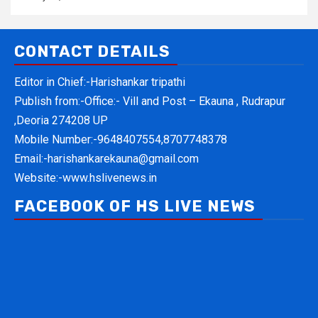
CONTACT DETAILS
Editor in Chief:-Harishankar tripathi
Publish from:-
Office:- Vill and Post – Ekauna , Rudrapur
,Deoria 274208 UP
Mobile Number:-
9648407554,8707748378
Email:-
harishankarekauna@gmail.com
Website:-
www.hslivenews.in
FACEBOOK OF HS LIVE NEWS