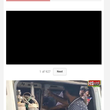
1
of
927
Next