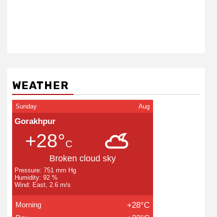
WEATHER
Sunday
Aug
Gorakhpur
+28°
C
Broken cloud sky
Pressure: 751 mm Hg
Humidity: 92 %
Wind: East, 2.6 m/s
Morning
+28°C