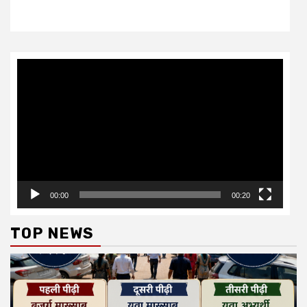
Video
Player
00:00
00:20
TOP NEWS