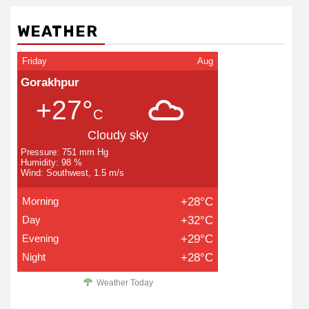
WEATHER
Friday
Aug
Gorakhpur
+27°
C
Cloudy sky
Pressure: 751 mm Hg
Humidity: 98 %
Wind: Southwest, 1.5 m/s
Morning
+28°C
Day
+32°C
Evening
+29°C
Night
+28°C
Weather Today