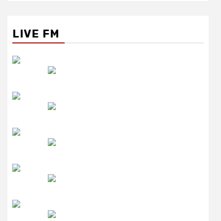
LIVE FM
रेडियो सिटी
उमंग FM
लाइव FM
उजाला FM
रेडियो मिर्ची