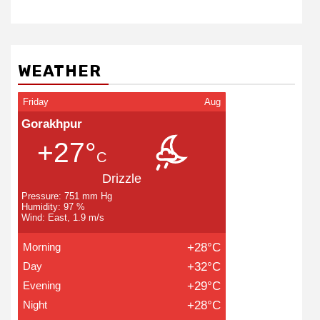
WEATHER
Friday
Aug
Gorakhpur
+27°
C
Drizzle
Pressure: 751 mm Hg
Humidity: 97 %
Wind: East, 1.9 m/s
Morning
+28°C
Day
+32°C
Evening
+29°C
Night
+28°C