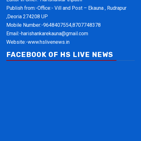
Publish from:-
Office:- Vill and Post – Ekauna , Rudrapur
,Deoria 274208 UP
Mobile Number:-
9648407554,8707748378
Email:-
harishankarekauna@gmail.com
Website:-
www.hslivenews.in
FACEBOOK OF HS LIVE NEWS