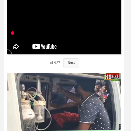
1
of
927
Next