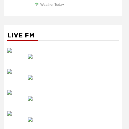
Weather Today
LIVE FM
रेडियो सिटी
उमंग FM
लाइव FM
उजाला FM