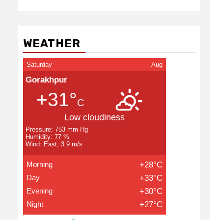
WEATHER
Saturday
Aug
Gorakhpur
+31°
C
Low cloudiness
Pressure: 753 mm Hg
Humidity: 77 %
Wind: East, 3.9 m/s
Morning
+28°C
Day
+33°C
Evening
+30°C
Night
+27°C