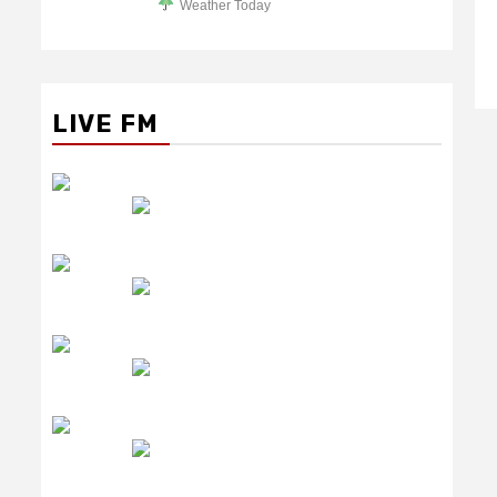
Weather Today
LIVE FM
रेडियो सिटी
उमंग FM
लाइव FM
उजाला FM