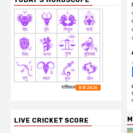
9
क
M
LIVE CRICKET SCORE