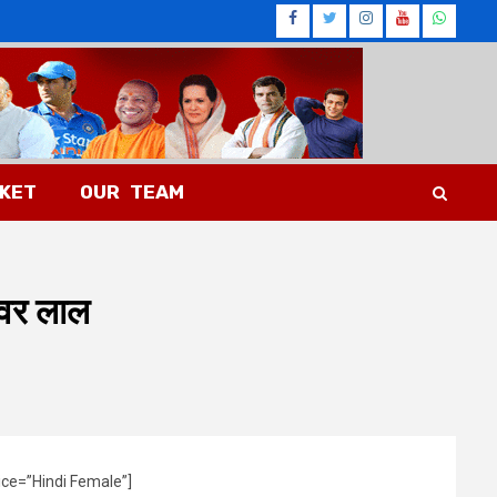
Facebook
Twitter
Instagram
Youtub
What
CKET
OUR TEAM
्वर लाल
ice=”Hindi Female”]