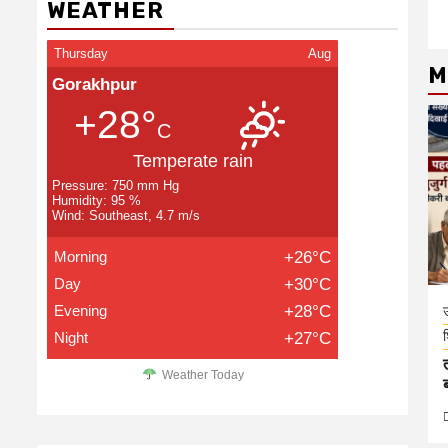
WEATHER
Thursday
Aug
M
Gorakhpur
+28°
C
Temperate rain
Pressure: 750 mm Hg
Humidity: 95 %
Wind: Southeast, 4.7 m/s
Morning
+26°C
Day
+30°C
Evening
+28°C
उ
श
Night
+27°C
Weather Today