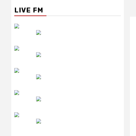
LIVE FM
रेडियो सिटी
उमंग FM
लाइव FM
उजाला FM
रेडियो मिर्ची