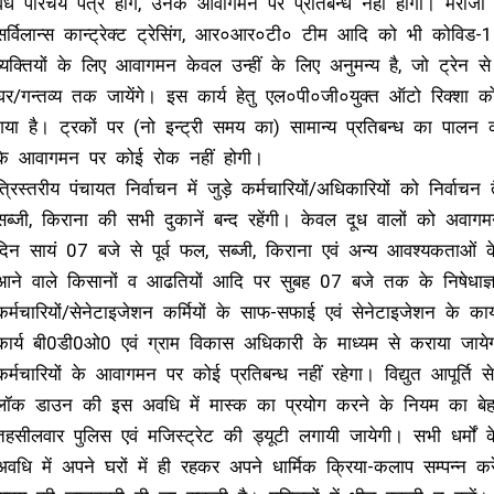
वैध परिचय पत्र होंगे, उनके आवागमन पर प्रतिबन्ध नहीं होगा। मरीजो
सर्विलान्स कान्ट्रेक्ट ट्रेसिंग, आर०आर०टी० टीम आदि को भी कोविड-
व्यक्तियों के लिए आवागमन केवल उन्हीं के लिए अनुमन्य है, जो ट्रेन स
घर/गन्तव्य तक जायेंगे। इस कार्य हेतु एल०पी०जी०युक्त ऑटो रिक्शा
गया है। ट्रकों पर (नो इन्ट्री समय का) सामान्य प्रतिबन्ध का पालन
के आवागमन पर कोई रोक नहीं होगी।
त्रिस्तरीय पंचायत निर्वाचन में जुड़े कर्मचारियों/अधिकारियों को निर्
सब्जी, किराना की सभी दुकानें बन्द रहेंगी। केवल दूध वालों को अवाग
दिन सायं 07 बजे से पूर्व फल, सब्जी, किराना एवं अन्य आवश्यकताओं
आने वाले किसानों व आढतियों आदि पर सुबह 07 बजे तक के निषेधाज्ञ
कर्मचारियों/सेनेटाइजेशन कर्मियों के साफ-सफाई एवं सेनेटाइजेशन के कार्य
कार्य बी0डी0ओ0 एवं ग्राम विकास अधिकारी के माध्यम से कराया जायेगा।
कर्मचारियों के आवागमन पर कोई प्रतिबन्ध नहीं रहेगा। विद्युत आपूर्ति से
लॉक डाउन की इस अवधि में मास्क का प्रयोग करने के नियम का बेह
तहसीलवार पुलिस एवं मजिस्ट्रेट की ड्यूटी लगायी जायेगी। सभी धर्म
अवधि में अपने घरों में ही रहकर अपने धार्मिक क्रिया-कलाप सम्पन्न क