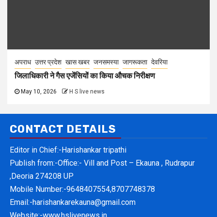
अपराध
उत्तर प्रदेश
खास खबर
जनसमस्या
जागरूकता
देवरिया
जिलाधिकारी ने गैस एजेंसियों का किया औचक निरीक्षण
May 10, 2026
H S live news
CONTACT DETAILS
Editor in Chief:-Harishankar tripathi
Publish from:-
Office:- Vill and Post – Ekauna , Rudrapur
,Deoria 274208 UP
Mobile Number:-
9648407554,8707748378
Email:-
harishankarekauna@gmail.com
Website:-
www.hslivenews.in