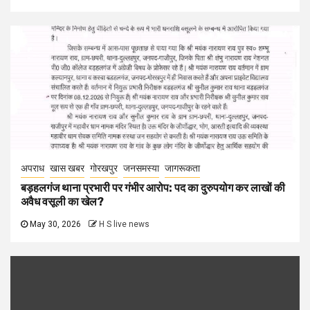
अपराध
खास खबर
गोरखपुर
जनसमस्या
जागरूकता
बड़हलगंज थाना प्रभारी पर गंभीर आरोप: पद का दुरुपयोग कर लाखों की
अवैध वसूली का खेल?
May 30, 2026
H S live news