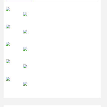
रेडियो सिटी
उमंग FM
लाइव FM
उजाला FM
रेडियो मिर्ची