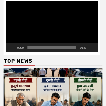
Video
Player
00:00
00:20
TOP NEWS