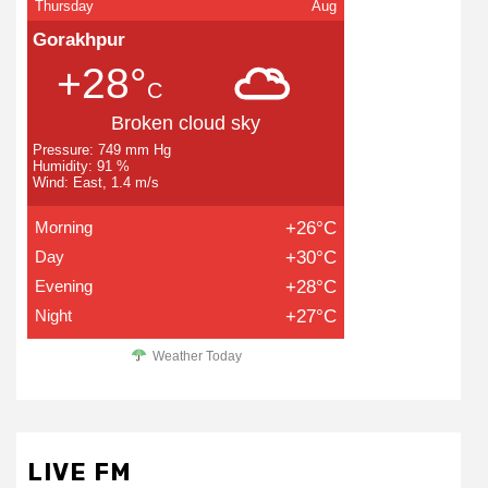
Thursday
Aug
Gorakhpur
+28°
C
Broken cloud sky
Pressure: 749 mm Hg
Humidity: 91 %
Wind: East, 1.4 m/s
Morning
+26°C
Day
+30°C
Evening
+28°C
Night
+27°C
Weather Today
LIVE FM