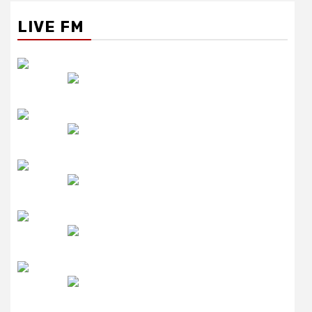
LIVE FM
रेडियो सिटी
उमंग FM
लाइव FM
उजाला FM
रेडियो मिर्ची