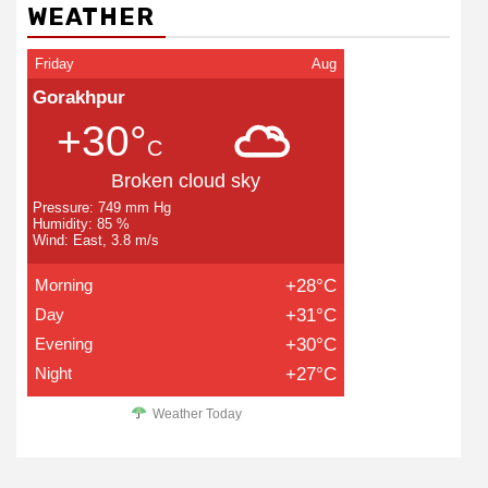
WEATHER
Friday
Aug
Gorakhpur
+30°
C
Broken cloud sky
Pressure: 749 mm Hg
Humidity: 85 %
Wind: East, 3.8 m/s
Morning
+28°C
Day
+31°C
Evening
+30°C
Night
+27°C
Weather Today