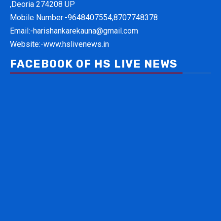
,Deoria 274208 UP
Mobile Number:-
9648407554,8707748378
Email:-
harishankarekauna@gmail.com
Website:-
www.hslivenews.in
FACEBOOK OF HS LIVE NEWS