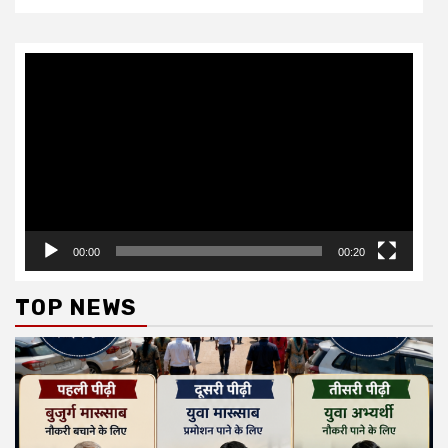
Video
Player
00:00
00:20
TOP NEWS