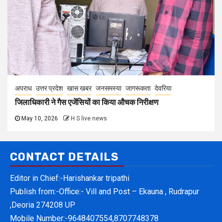
अपराध
उत्तर प्रदेश
खास खबर
जनसमस्या
जागरूकता
देवरिया
जिलाधिकारी ने गैस एजेंसियों का किया औचक निरीक्षण
May 10, 2026
H S live news
CONTACT DETAILS
Editor in Chief:-Harishankar tripathi
Publish from:-
Office:- Vill and Post – Ekauna , Rudrapur
,Deoria 274208 UP
Mobile Number:-
9648407554,8707748378