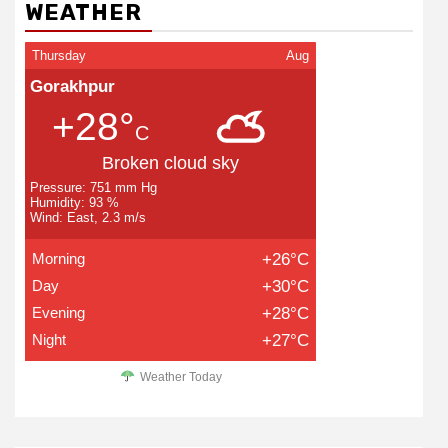
WEATHER
Thursday
Aug
Gorakhpur
+28°
C
Broken cloud sky
Pressure: 751 mm Hg
Humidity: 93 %
Wind: East, 2.3 m/s
Morning
+26°C
Day
+30°C
Evening
+28°C
Night
+27°C
Weather Today