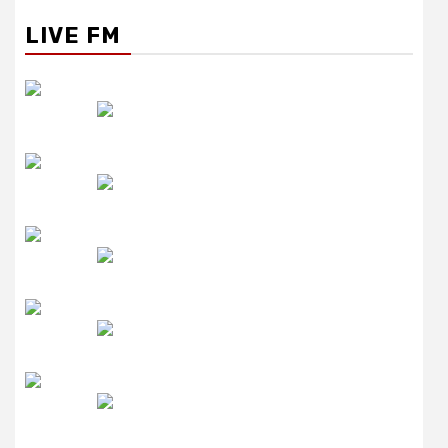
LIVE FM
रेडियो सिटी
उमंग FM
लाइव FM
उजाला FM
रेडियो मिर्ची