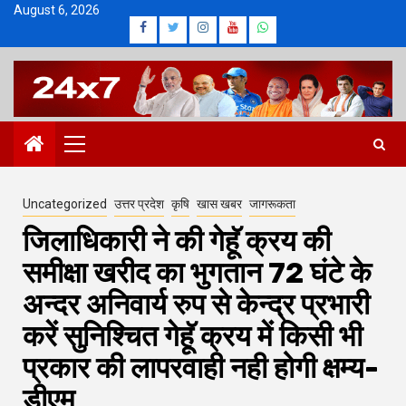
Skip
August 6, 2026
Facebook
Twitter
Instagram
Youtube
Whatsapp
to
content
Primary
Menu
Uncategorized
उत्तर प्रदेश
कृषि
खास खबर
जागरूकता
जिलाधिकारी ने की गेहूॅ क्रय की
समीक्षा खरीद का भुगतान 72 घंटे के
अन्दर अनिवार्य रुप से केन्द्र प्रभारी
करें सुनिश्चित गेहूॅ क्रय में किसी भी
प्रकार की लापरवाही नही होगी क्षम्य-
डीएम