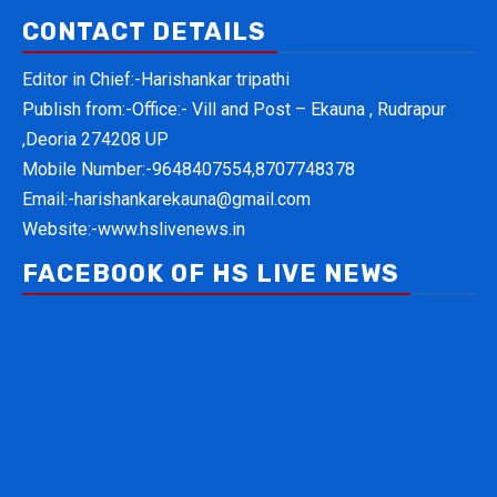
CONTACT DETAILS
Editor in Chief:-Harishankar tripathi
Publish from:-
Office:- Vill and Post – Ekauna , Rudrapur
,Deoria 274208 UP
Mobile Number:-
9648407554,8707748378
Email:-
harishankarekauna@gmail.com
Website:-
www.hslivenews.in
FACEBOOK OF HS LIVE NEWS