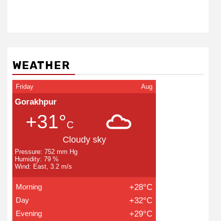
WEATHER
Friday
Aug
Gorakhpur
+31°
C
Cloudy sky
Pressure: 752 mm Hg
Humidity: 79 %
Wind: East, 3.2 m/s
Morning
+28°C
Day
+32°C
Evening
+29°C