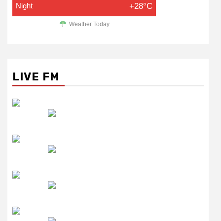
Night
+28°C
Weather Today
LIVE FM
रेडियो सिटी
उमंग FM
लाइव FM
उजाला FM