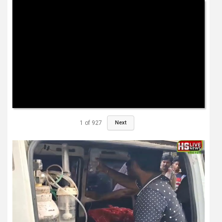
1
of
927
Next