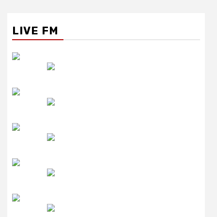
LIVE FM
रेडियो सिटी
उमंग FM
लाइव FM
उजाला FM
रेडियो मिर्ची