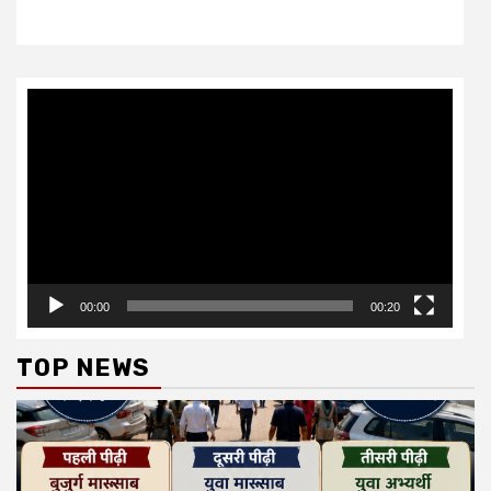
Video
Player
00:00
00:20
TOP NEWS