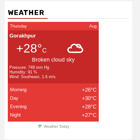
WEATHER
Thursday
Aug
Gorakhpur
+28°
C
Broken cloud sky
Pressure: 749 mm Hg
Humidity: 91 %
Wind: Southeast, 1.6 m/s
Morning
+26°C
Day
+30°C
Evening
+28°C
Night
+27°C
Weather Today