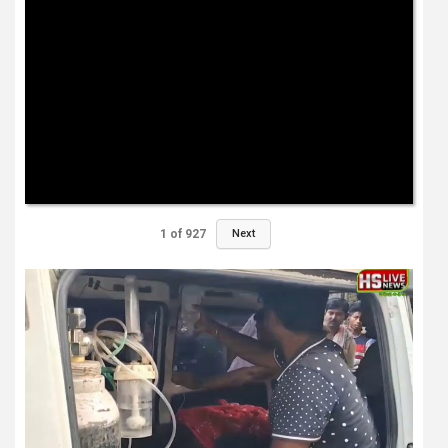
1
of
927
Next