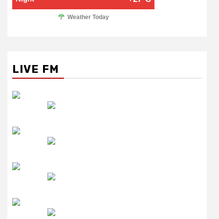
Weather Today
LIVE FM
रेडियो सिटी
उमंग FM
लाइव FM
उजाला FM