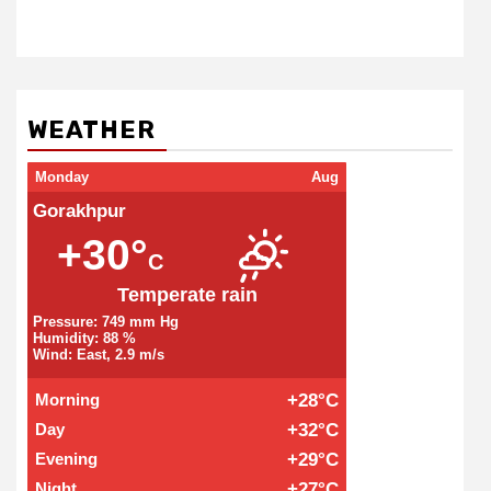
WEATHER
Monday
Aug
Gorakhpur
+30°
C
Temperate rain
Pressure: 749 mm Hg
Humidity: 88 %
Wind: East, 2.9 m/s
Morning
+28°C
Day
+32°C
Evening
+29°C
Night
+27°C