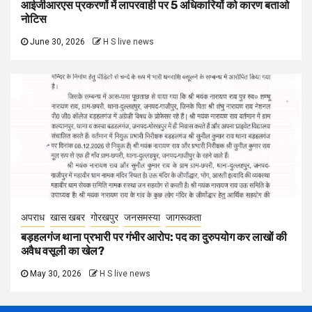
आईजीआरएस प्रकरणों में लापरवाही पर 5 अधिकारियों को कारण बताओ
नोटिस
June 30, 2026
H S live news
अपराध
खास खबर
गोरखपुर
जनसमस्या
जागरूकता
बड़हलगंज थाना प्रभारी पर गंभीर आरोप: पद का दुरुपयोग कर लाखों की
अवैध वसूली का खेल?
May 30, 2026
H S live news