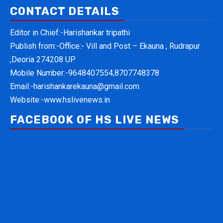
CONTACT DETAILS
Editor in Chief:-Harishankar tripathi
Publish from:-
Office:- Vill and Post – Ekauna , Rudrapur
,Deoria 274208 UP
Mobile Number:-
9648407554,8707748378
Email:-
harishankarekauna@gmail.com
Website:-
www.hslivenews.in
FACEBOOK OF HS LIVE NEWS