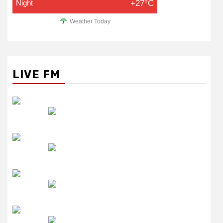
Night
+27°C
Weather Today
LIVE FM
रेडियो सिटी
उमंग FM
लाइव FM
उजाला FM