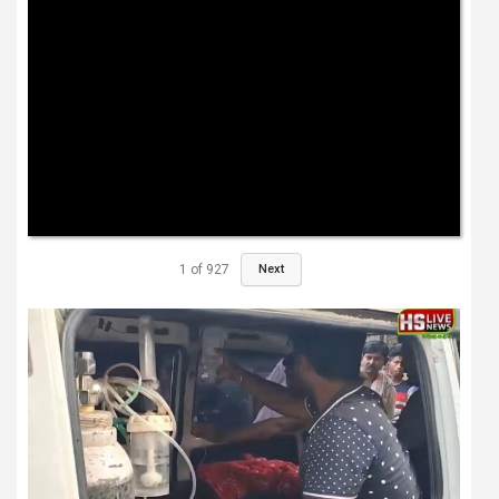
1
of
927
Next