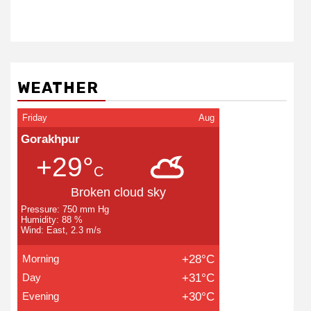
WEATHER
Friday
Aug
Gorakhpur
+29°
C
Broken cloud sky
Pressure: 750 mm Hg
Humidity: 88 %
Wind: East, 2.3 m/s
Morning
+28°C
Day
+31°C
Evening
+30°C