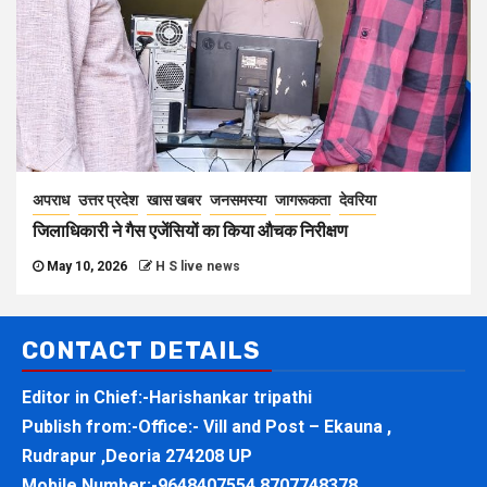
अपराध
उत्तर प्रदेश
खास खबर
जनसमस्या
जागरूकता
देवरिया
जिलाधिकारी ने गैस एजेंसियों का किया औचक निरीक्षण
May 10, 2026
H S live news
CONTACT DETAILS
Editor in Chief:-Harishankar tripathi
Publish from:-
Office:- Vill and Post – Ekauna ,
Rudrapur ,Deoria 274208 UP
Mobile Number:-
9648407554,8707748378