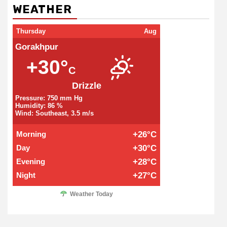
WEATHER
Thursday
Aug
Gorakhpur
+30°
C
Drizzle
Pressure: 750 mm Hg
Humidity: 86 %
Wind: Southeast, 3.5 m/s
Morning
+26°C
Day
+30°C
Evening
+28°C
Night
+27°C
Weather Today