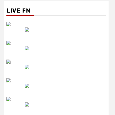
LIVE FM
रेडियो सिटी
उमंग FM
लाइव FM
उजाला FM
रेडियो मिर्ची