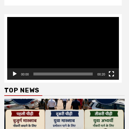
Video
Player
00:00
00:20
TOP NEWS