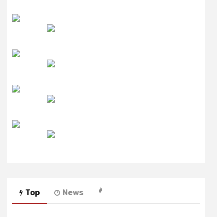
उमंग FM
लाइव FM
उजाला FM
रेडियो मिर्ची
Top
News