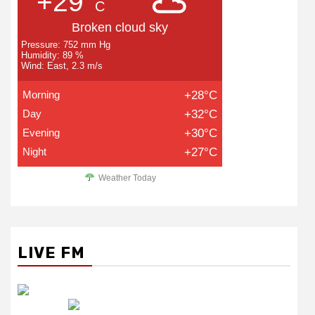
+29°
C
Broken cloud sky
Pressure: 752 mm Hg
Humidity: 89 %
Wind: East, 2.3 m/s
Morning
+28°C
Day
+32°C
Evening
+30°C
Night
+27°C
Weather Today
LIVE FM
रेडियो सिटी