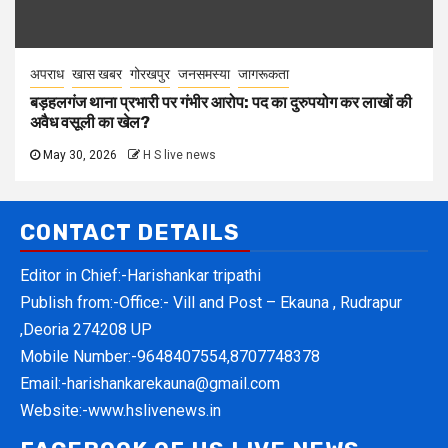
अपराध
खास खबर
गोरखपुर
जनसमस्या
जागरूकता
बड़हलगंज थाना प्रभारी पर गंभीर आरोप: पद का दुरुपयोग कर लाखों की
अवैध वसूली का खेल?
May 30, 2026
H S live news
CONTACT DETAILS
Editor in Chief:-Harishankar tripathi
Publish from:-
Office:- Vill and Post – Ekauna , Rudrapur
,Deoria 274208 UP
Mobile Number:-
9648407554,8707748378
Email:-
harishankarekauna@gmail.com
Website:-
www.hslivenews.in