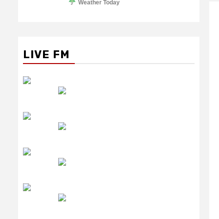
Weather Today
LIVE FM
रेडियो सिटी
उमंग FM
लाइव FM
उजाला FM