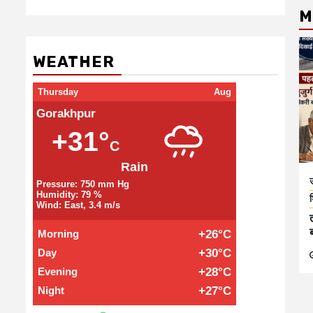
M
WEATHER
Thursday
Aug
Gorakhpur
+31°
C
Rain
उ
Pressure: 750 mm Hg
Humidity: 79 %
श
Wind: East, 3.4 m/s
Morning
+26°C
Day
+30°C
Evening
+28°C
Night
+27°C