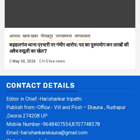
अपराध
खास खबर
गोरखपुर
जनसमस्या
जागरूकता
बड़हलगंज थाना प्रभारी पर गंभीर आरोप: पद का दुरुपयोग कर लाखों की
अवैध वसूली का खेल?
May 30, 2026
H S live news
CONTACT DETAILS
Editor in Chief:-Harishankar tripathi
Publish from:-
Office:- Vill and Post – Ekauna , Rudrapur
,Deoria 274208 UP
Mobile Number:-
9648407554,8707748378
Email:-
harishankarekauna@gmail.com