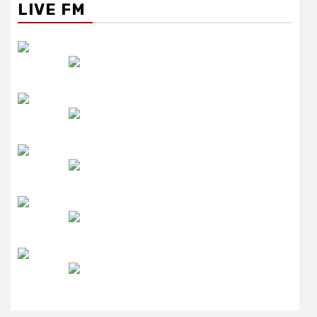
LIVE FM
रेडियो सिटी
उमंग FM
लाइव FM
उजाला FM
रेडियो मिर्ची