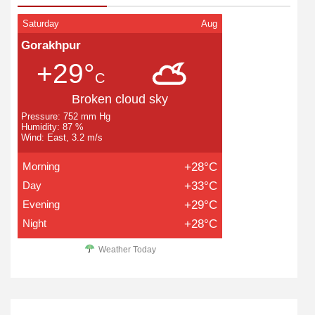
Saturday
Aug
Gorakhpur
+29°
C
Broken cloud sky
Pressure: 752 mm Hg
Humidity: 87 %
Wind: East, 3.2 m/s
Morning
+28°C
Day
+33°C
Evening
+29°C
Night
+28°C
Weather Today