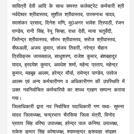
आलम एवं अन्य कर्मचारीगण व अधिकारीगण की उपस्थिति में
उक्त नवनिर्वाचित कर्मचारियो का शपथ ग्रहण सम्पन्न कराया
गया।
जिलाधिकारी द्वारा नव निर्वाचित पदाधिकारी गण यथा- सुमन्त
यादव जिलाध्यक्ष, चन्द्रभान चैरसिया जिला मंत्री, विनोद
प्रताप सिंह वरिष्ठ उपाध्यक्ष, हरेन्द्र पाल कनिष्ठ उपाध्यक्ष,
राकेश कुमार सिंह कोषाध्यक्ष, श्यामसुन्दर कुशवाहा संयुक्त
मंत्री, रोहित कुमार संगठन मंत्री, रामप्रताप सिंह सम्प्रेक्षक,
दिलीप उपाध्याय सांस्कृतिक एवं क्रिडा मंत्री, को माला
पहनाया तथा उन्हे पद गोपनीयता की शपथ दिलाया।
About The Author
Post Views:
1,027
Continue
Previous
Next
नए साल पर यूपी सरकार ने दी गरीबों को
कोरोना वैक्सीन को लेकर बड़ी खुशखबरी