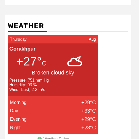
Humidity: 93 %
Wind: East, 2.2 m/s
Morning
+29°C
Day
+33°C
Evening
+29°C
Night
+28°C
Weather Today
LIVE FM
रेडियो सिटी
उमंग FM