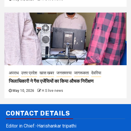
जिलाधिकारी ने गैस एजेंसियों का किया औचक निरीक्षण
May 10, 2026
H S live news
CONTACT DETAILS
Editor in Chief:-Harishankar tripathi
Publish from:-
Office:- Vill and Post – Ekauna , Rudrapur
,Deoria 274208 UP
Mobile Number:-
9648407554,8707748378
Email:-
harishankarekauna@gmail.com
Website:-
www.hslivenews.in
FACEBOOK OF HS LIVE NEWS