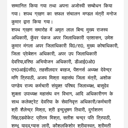
मणि त्रिपाठी, अजय मिश्रा महासंघ जिला मंत्री, अशोक
पाण्डेय राज्य कर्मचारी संयुक्त परिषद जिलाध्यक्ष, बासुदेव
शुक्ला उपाध्यक्ष महासंघ वन विभाग, आदि अधिकारीगण के
साथ कलेक्ट्रेट देवरिया के सेवानिवृत्त अधिकारी/कर्मचारी
श्री शैलेन्द्र मिश्रा, श्री इन्दुभूषण तिवारी, दुर्गाशरण
सिंह,एडवोकेट प्रीतम मिश्रा, सतीश चन्द्र पति त्रिपाठी,
शम्भू यादव,ग्यास लारी, कौशलकिशोर श्रीवास्वत, श्रीमती
सावित्री देवी आदि के साथ समस्त कलेक्ट्रेट कर्मचारी श्री
नर्वदेश्वर श्रीवास्तव, सुशील श्रीवास्तव, पारसनाथ यादव,
रमाशंकर प्रसाद, दिनेश मणि, मु0अनर भावेश त्रिपाठी, रंजन
पाण्डेय, रानी सिंह, रेनू सिन्हा, राधा देवी, माया चतुर्वेदी,
जितेन्द्र श्रीवास्तव, सौरभ श्रीवास्तव, सरोज श्रीवास्तव,
सैफअली, अजय कुमार, संजय तिवारी, नरेन्द्र चैहान
त्रिविक्रम जायसवाल, साधुशरण, राजेश कुमार, बंशबहादुर
यादव, ह्रदयेश कुमार, अवधेश शर्मा, महेन्द प्रताप, महेन्द्र
कुमार, महबूब आलम, हरेन्द्र मौर्या, रामेन्द्र पाण्डेय, परवेज