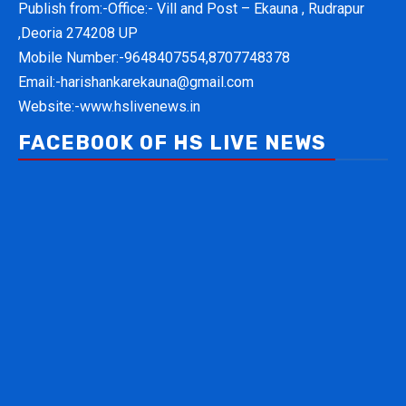
FOLLOW ON TWITTER
Tweets by hslivenews