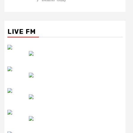
लाइव FM
उजाला FM
रेडियो मिर्ची
Top
News
उत्तर प्रदेश
खास खबर
जनसमस्या
जागरूकता
शिक्षा
तीन पीढ़ियों का संगम: TET परीक्षा का बदलता