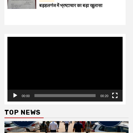
00:00
00:20
TOP NEWS
उत्तर प्रदेश
खास खबर
जनसमस्या
जागरूकता
शिक्षा
तीन पीढ़ियों का संगम: TET परीक्षा का बदलता स्वरूप
July 3, 2026
H S live news