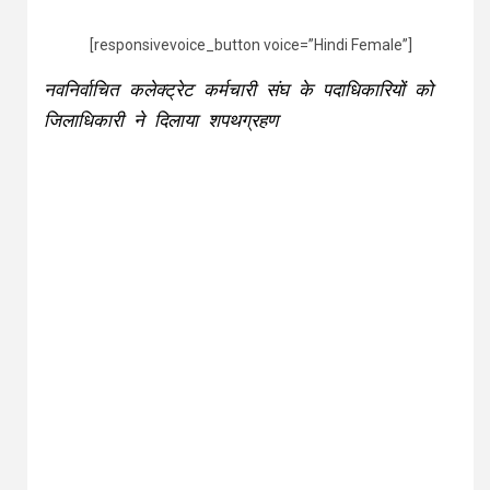
[responsivevoice_button voice=”Hindi Female”]
नवनिर्वाचित कलेक्ट्रेट कर्मचारी संघ के पदाधिकारियों को
जिलाधिकारी ने दिलाया शपथग्रहण
देवरिया 01 जनवरी।
आज उ0प्र0 मिनिस्ट्रीयल कलेक्ट्रेट
कर्मचारी संघ जनपद शाखा देवरिया का शपथ ग्रहण
कार्यक्रम जिलाधिकारी अमित किशोर की अध्यक्षता में
सकुशल सम्पन्न हुआ। जिलाधिकारी द्वारा नवनिर्वाचित
पदाधिकारियों को पद एवं गोपनीयता की शपथ दिलाई गयी
तथा यह भी आश्वासन दिया कि कर्मचारियो की हर समस्या
का समाधान तत्वरित गति से किया जायेगा। जिलाधिकारी ने
प्रशासन से अपना सहयोग कर्मचारी संगठनों के प्रति बनाये
रखने की अपेक्षा की। उन्होने नवनिर्वाचितों को शुभकामना व