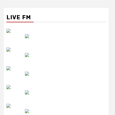
LIVE FM
रेडियो सिटी
उमंग FM
लाइव FM
उजाला FM
रेडियो मिर्ची