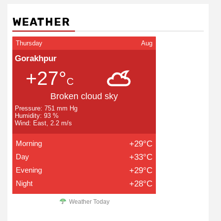
WEATHER
Thursday
Aug
Gorakhpur
+27°
C
Broken cloud sky
Pressure: 751 mm Hg
Humidity: 93 %
Wind: East, 2.2 m/s
Morning
+29°C
Day
+33°C
Evening
+29°C
Night
+28°C
Weather Today