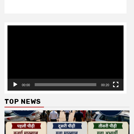
Video
Player
00:00
00:20
TOP NEWS