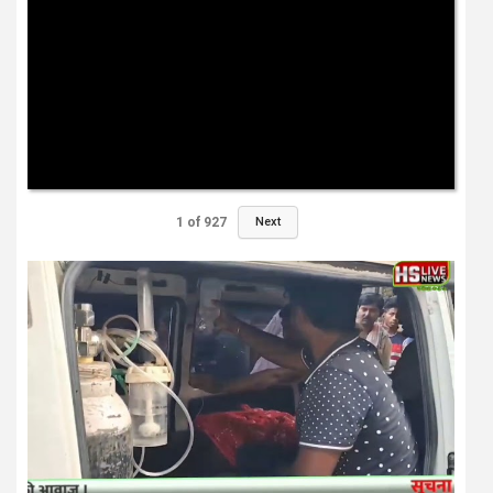
1
of
927
Next