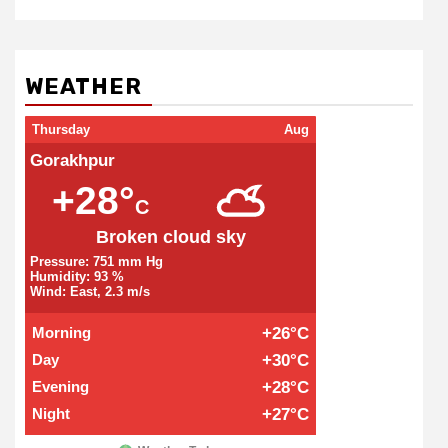
WEATHER
Thursday
Aug
Gorakhpur
+28°
C
Broken cloud sky
Pressure: 751 mm Hg
Humidity: 93 %
Wind: East, 2.3 m/s
Morning
+26°C
Day
+30°C
Evening
+28°C
Night
+27°C