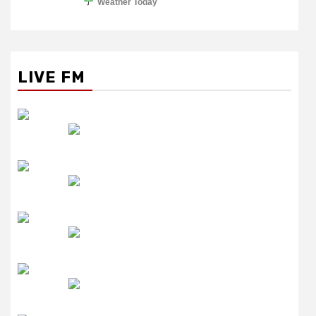
Weather Today
LIVE FM
रेडियो सिटी
उमंग FM
लाइव FM
उजाला FM