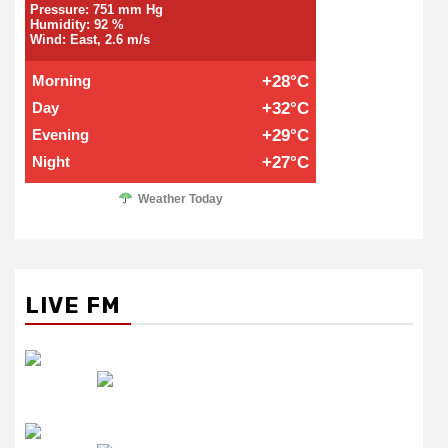
Pressure: 751 mm Hg
Humidity: 92 %
Wind: East, 2.6 m/s
Morning
+28°C
Day
+32°C
Evening
+29°C
Night
+27°C
Weather Today
LIVE FM
रेडियो सिटी
उमंग FM