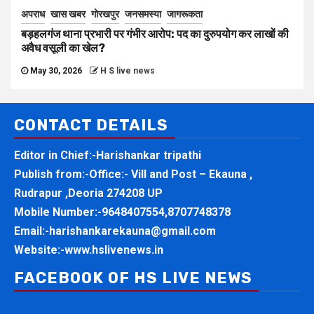
अपराध
खास खबर
गोरखपुर
जनसमस्या
जागरूकता
बड़हलगंज थाना प्रभारी पर गंभीर आरोप: पद का दुरुपयोग कर लाखों की
अवैध वसूली का खेल?
May 30, 2026
H S live news
CONTACT DETAILS
Editor in Chief:-Harishankar tripathi
Publish from:-
Office:- Vill and Post – Ekauna ,
Rudrapur ,Deoria 274208 UP
Mobile Number:-
9648407554,8707748378
Email:-
harishankarekauna@gmail.com
Website:-
www.hslivenews.in
FACEBOOK OF HS LIVE NEWS