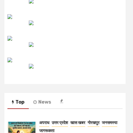
लाइव FM
उजाला FM
रेडियो मिर्ची
Top
News
अपराध
उत्तर प्रदेश
खास खबर
गोरखपुर
जनसमस्या
जागरूकता