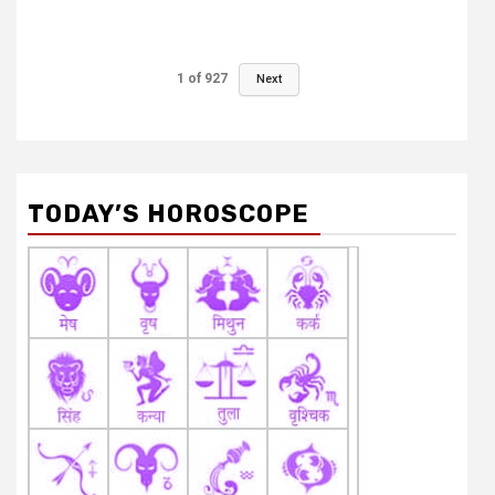
1
of
927
Next
TODAY’S HOROSCOPE