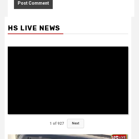
HS LIVE NEWS
1
of
927
Next