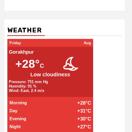
WEATHER
Friday
Aug
Gorakhpur
+28°
C
Low cloudiness
Pressure: 751 mm Hg
Humidity: 91 %
Wind: East, 2.4 m/s
Morning
+28°C
Day
+31°C
Evening
+30°C
Night
+27°C