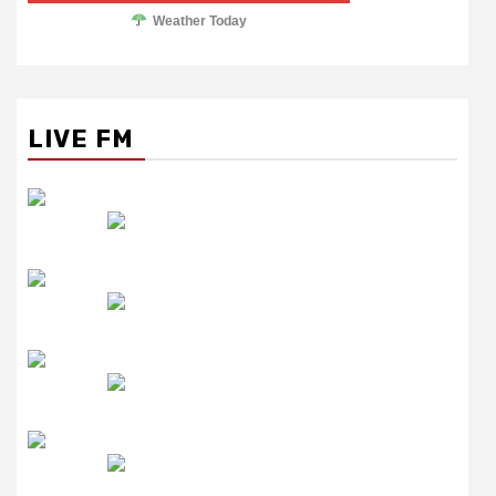
Weather Today
LIVE FM
रेडियो सिटी
उमंग FM
लाइव FM
उजाला FM