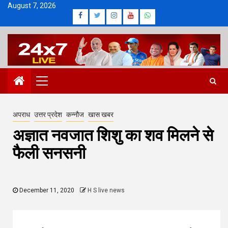
Skip
August 7, 2026
Facebook
Twitter
Instagram
Youtube
Whatsapp
to
content
Primary
Menu
अपराध
उत्तर प्रदेश
कन्नौज
खास खबर
अज्ञात नवजात शिशु का शव मिलने से
फैली सनसनी
December 11, 2020
H S live news