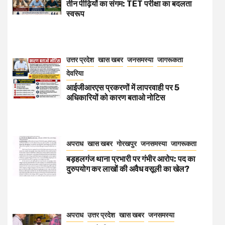
तीन पीढ़ियों का संगम: TET परीक्षा का बदलता
स्वरूप
उत्तर प्रदेश
खास खबर
जनसमस्या
जागरूकता
देवरिया
आईजीआरएस प्रकरणों में लापरवाही पर 5
अधिकारियों को कारण बताओ नोटिस
अपराध
खास खबर
गोरखपुर
जनसमस्या
जागरूकता
बड़हलगंज थाना प्रभारी पर गंभीर आरोप: पद का
दुरुपयोग कर लाखों की अवैध वसूली का खेल?
अपराध
उत्तर प्रदेश
खास खबर
जनसमस्या