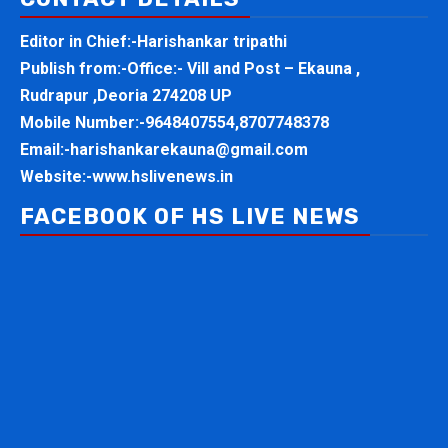
Editor in Chief:-Harishankar tripathi
Publish from:-
Office:- Vill and Post – Ekauna ,
Rudrapur ,Deoria 274208 UP
Mobile Number:-
9648407554,8707748378
Email:-
harishankarekauna@gmail.com
Website:-
www.hslivenews.in
FACEBOOK OF HS LIVE NEWS