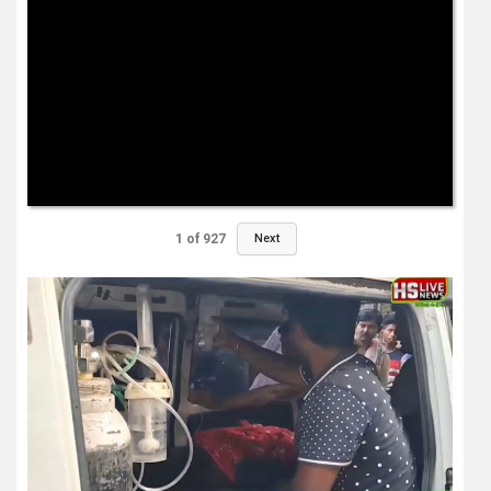
1
of
927
Next