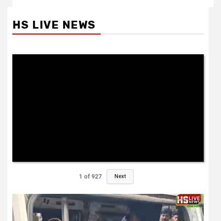
HS LIVE NEWS
1
of
927
Next