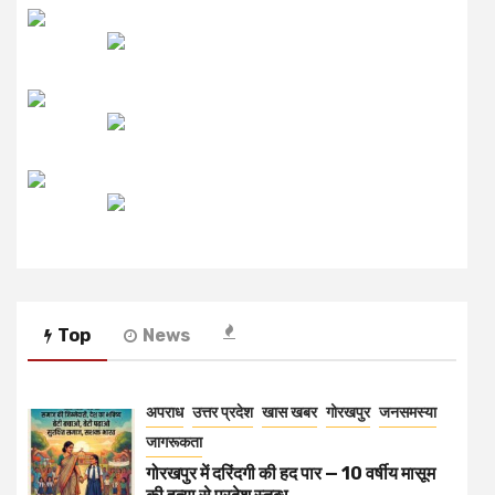
लाइव FM
उजाला FM
रेडियो मिर्ची
Top
News
अपराध
उत्तर प्रदेश
खास खबर
गोरखपुर
जनसमस्या
जागरूकता
गोरखपुर में दरिंदगी की हद पार — 10 वर्षीय मासूम