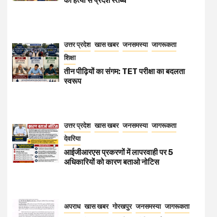
की हत्या से प्रदेश स्तब्ध
उत्तर प्रदेश
खास खबर
जनसमस्या
जागरूकता
शिक्षा
तीन पीढ़ियों का संगम: TET परीक्षा का बदलता
स्वरूप
उत्तर प्रदेश
खास खबर
जनसमस्या
जागरूकता
देवरिया
आईजीआरएस प्रकरणों में लापरवाही पर 5
अधिकारियों को कारण बताओ नोटिस
अपराध
खास खबर
गोरखपुर
जनसमस्या
जागरूकता