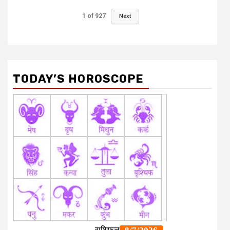
1
of
927
Next
TODAY’S HOROSCOPE