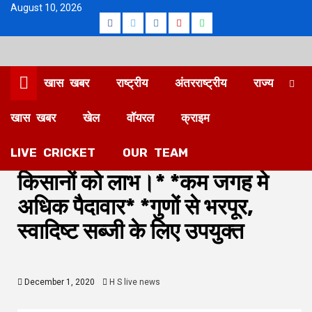
Skip
August 10, 2026
Facebook
Twitter
Instagram
Youtube
Whatsapp
to
content
खास खबर
राष्ट्रीय
अंतरराष्ट्रीय
राज्य
खास खबर
खेल
वॉयरल
क्राइम
उत्तर प्रदेश
खास खबर
राष्ट्रीय
लखनऊ
मशरूम की उन्नतिशील खेती से
LIVE CRICKET
OUR TEAM
किसानों को लाभ।* *कम जगह मे
अधिक पैदावार* *गुणों से भरपूर,
स्वादिष्ट सब्जी के लिए उपयुक्त
December 1, 2020
H S live news