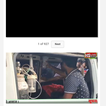
1
of
927
Next