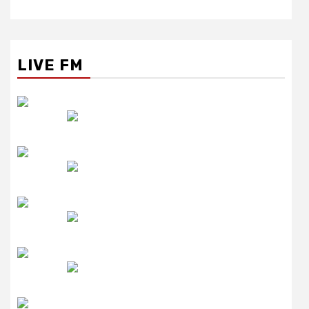
LIVE FM
रेडियो सिटी
उमंग FM
लाइव FM
उजाला FM
रेडियो मिर्ची