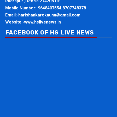
Rudrapur ,Deoria 274208 UP
Mobile Number:-
9648407554,8707748378
Email:-
harishankarekauna@gmail.com
Website:-
www.hslivenews.in
FACEBOOK OF HS LIVE NEWS