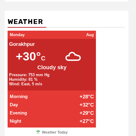
WEATHER
Monday
Aug
Gorakhpur
+30°
C
Cloudy sky
Pressure: 753 mm Hg
Humidity: 81 %
Wind: East, 5 m/s
Morning
+28°C
Day
+32°C
Evening
+29°C
Night
+27°C
Weather Today