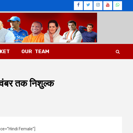
Facebook
Twitter
Instagram
Youtub
What
CKET
OUR TEAM
ंबर तक निशुल्क
ice=”Hindi Female”]