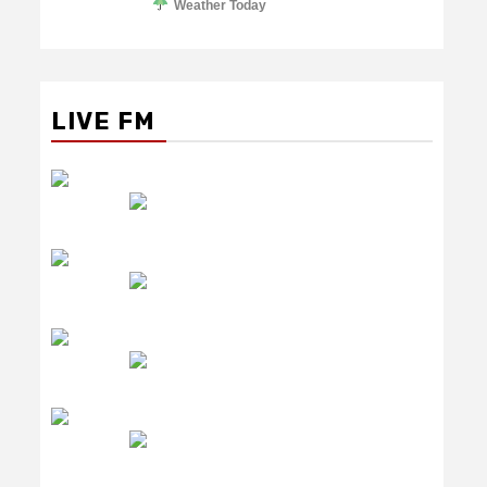
Weather Today
LIVE FM
रेडियो सिटी
उमंग FM
लाइव FM
उजाला FM