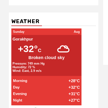
WEATHER
Sunday
Aug
Gorakhpur
+32°
C
Broken cloud sky
Pressure: 749 mm Hg
Humidity: 72 %
Wind: East, 2.9 m/s
Morning
+28°C
Day
+32°C
Evening
+31°C
Night
+27°C