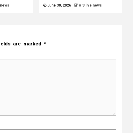
e news
June 30, 2026
H S live news
fields are marked
*