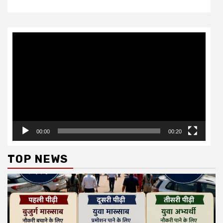
Video
Player
00:00
00:20
TOP NEWS