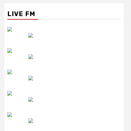
LIVE FM
रेडियो सिटी
उमंग FM
लाइव FM
उजाला FM
रेडियो मिर्ची