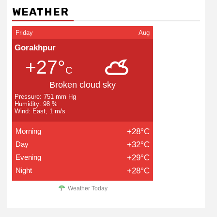
WEATHER
Friday
Aug
Gorakhpur
+27°
C
Broken cloud sky
Pressure: 751 mm Hg
Humidity: 98 %
Wind: East, 1 m/s
Morning
+28°C
Day
+32°C
Evening
+29°C
Night
+28°C
Weather Today