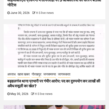
आईजीआरएस प्रकरणों में लापरवाही पर 5 अधिकारियों को कारण बताओ
नोटिस
June 30, 2026
H S live news
अपराध
खास खबर
गोरखपुर
जनसमस्या
जागरूकता
बड़हलगंज थाना प्रभारी पर गंभीर आरोप: पद का दुरुपयोग कर लाखों की
अवैध वसूली का खेल?
May 30, 2026
H S live news