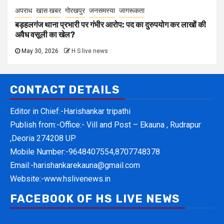
अपराध
खास खबर
गोरखपुर
जनसमस्या
जागरूकता
बड़हलगंज थाना प्रभारी पर गंभीर आरोप: पद का दुरुपयोग कर लाखों की
अवैध वसूली का खेल?
May 30, 2026
H S live news
CONTACT DETAILS
Editor in Chief:-Harishankar tripathi
Publish from:-
Office:- Vill and Post – Ekauna , Rudrapur
,Deoria 274208 UP
Mobile Number:-
9648407554,8707748378
Email:-
harishankarekauna@gmail.com
Website:-
www.hslivenews.in
FACEBOOK OF HS LIVE NEWS