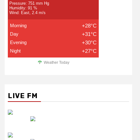
Pressure: 751 mm Hg
Humidity: 91 %
Wind: East, 2.4 m/s
Morning
+28°C
Day
+31°C
Evening
+30°C
Night
+27°C
Weather Today
LIVE FM
रेडियो सिटी
उमंग FM