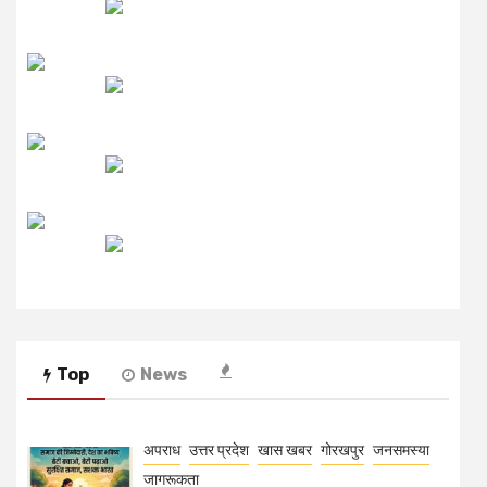
लाइव FM
उजाला FM
रेडियो मिर्ची
Top
News
अपराध
उत्तर प्रदेश
खास खबर
गोरखपुर
जनसमस्या
जागरूकता