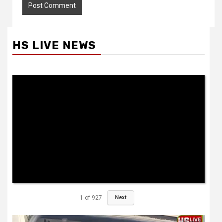
HS LIVE NEWS
1
of
927
Next