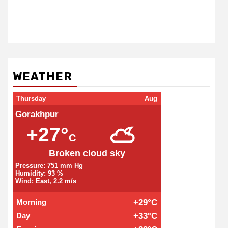
WEATHER
Thursday
Aug
Gorakhpur
+27°
C
Broken cloud sky
Pressure: 751 mm Hg
Humidity: 93 %
Wind: East, 2.2 m/s
Morning
+29°C
Day
+33°C