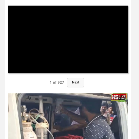
1
of
927
Next