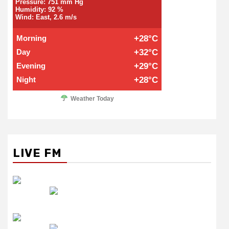
Pressure: 751 mm Hg
Humidity: 92 %
Wind: East, 2.6 m/s
Morning
+28°C
Day
+32°C
Evening
+29°C
Night
+28°C
Weather Today
LIVE FM
रेडियो सिटी
उमंग FM