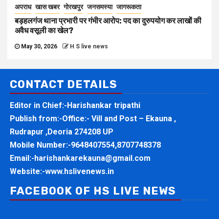
अपराध
खास खबर
गोरखपुर
जनसमस्या
जागरूकता
बड़हलगंज थाना प्रभारी पर गंभीर आरोप: पद का दुरुपयोग कर लाखों की
अवैध वसूली का खेल?
May 30, 2026
H S live news
CONTACT DETAILS
Editor in Chief:-Harishankar tripathi
Publish from:-
Office:- Vill and Post – Ekauna ,
Rudrapur ,Deoria 274208 UP
Mobile Number:-
9648407554,8707748378
Email:-
harishankarekauna@gmail.com
Website:-
www.hslivenews.in
FACEBOOK OF HS LIVE NEWS