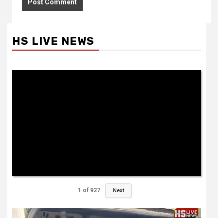
HS LIVE NEWS
1
of
927
Next