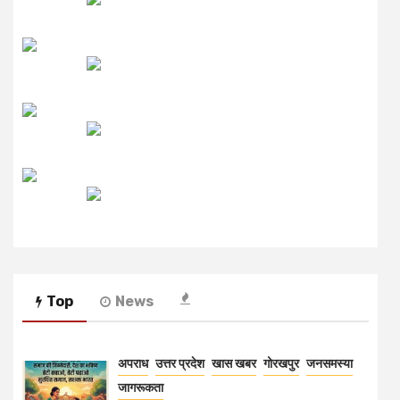
लाइव FM
उजाला FM
रेडियो मिर्ची
Top
News
अपराध
उत्तर प्रदेश
खास खबर
गोरखपुर
जनसमस्या
जागरूकता