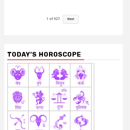
1
of
927
Next
TODAY’S HOROSCOPE