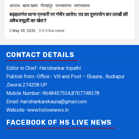
अपराध
खास खबर
गोरखपुर
जनसमस्या
जागरूकता
बड़हलगंज थाना प्रभारी पर गंभीर आरोप: पद का दुरुपयोग कर लाखों की
अवैध वसूली का खेल?
May 30, 2026
H S live news
CONTACT DETAILS
Editor in Chief:-Harishankar tripathi
Publish from:-
Office:- Vill and Post – Ekauna , Rudrapur
,Deoria 274208 UP
Mobile Number:-
9648407554,8707748378
Email:-
harishankarekauna@gmail.com
Website:-
www.hslivenews.in
FACEBOOK OF HS LIVE NEWS