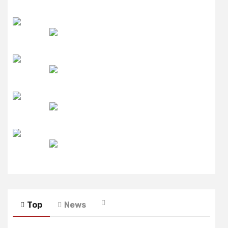
उमंग FM
लाइव FM
उजाला FM
रेडियो मिर्ची
Top
News