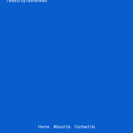
Tweets by hslivenews
Home
About Us
Contact Us