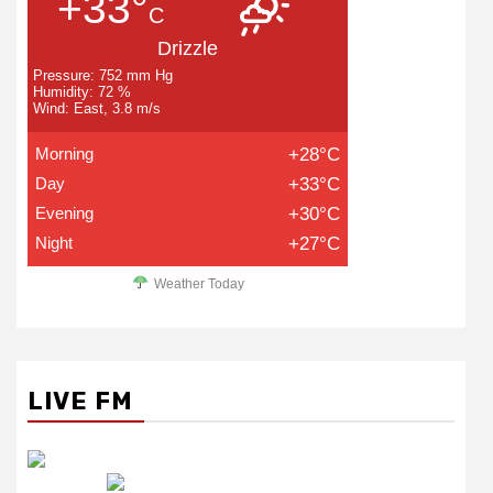
+33°
C
Drizzle
Pressure: 752 mm Hg
Humidity: 72 %
Wind: East, 3.8 m/s
Morning
+28°C
Day
+33°C
Evening
+30°C
Night
+27°C
Weather Today
LIVE FM
रेडियो सिटी