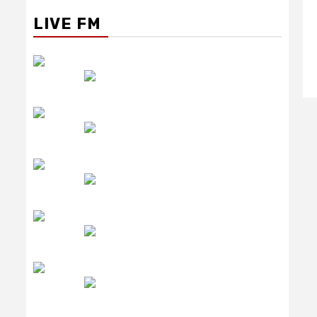
LIVE FM
रेडियो सिटी
उमंग FM
लाइव FM
उजाला FM
रेडियो मिर्ची