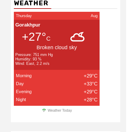
WEATHER
Thursday
Aug
Gorakhpur
+27°
C
Broken cloud sky
Pressure: 751 mm Hg
Humidity: 93 %
Wind: East, 2.2 m/s
Morning
+29°C
Day
+33°C
Evening
+29°C
Night
+28°C
Weather Today