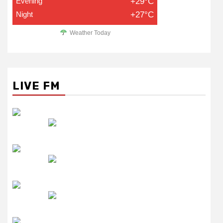
Evening
+29°C
Night
+27°C
Weather Today
LIVE FM
रेडियो सिटी
उमंग FM
लाइव FM
उजाला FM