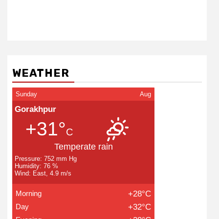
WEATHER
Sunday
Aug
Gorakhpur
+31°
C
Temperate rain
Pressure: 752 mm Hg
Humidity: 76 %
Wind: East, 4.9 m/s
Morning
+28°C
Day
+32°C