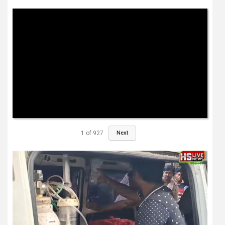
1
of
927
Next