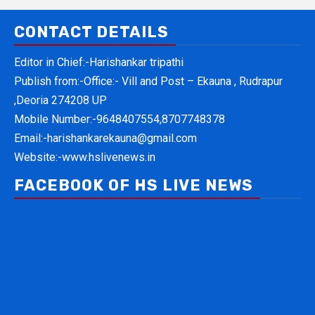
CONTACT DETAILS
Editor in Chief:-Harishankar tripathi
Publish from:-
Office:- Vill and Post – Ekauna , Rudrapur
,Deoria 274208 UP
Mobile Number:-
9648407554,8707748378
Email:-
harishankarekauna@gmail.com
Website:-
www.hslivenews.in
FACEBOOK OF HS LIVE NEWS