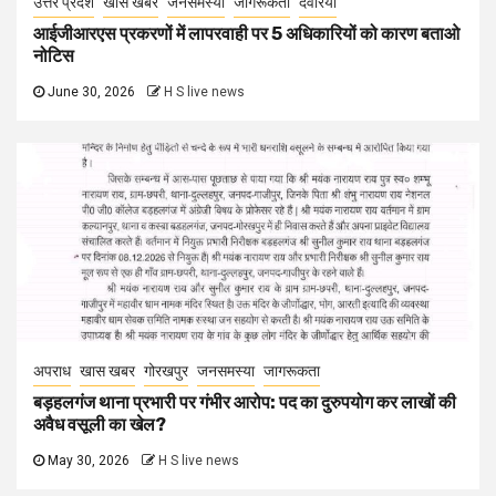
उत्तर प्रदेश
खास खबर
जनसमस्या
जागरूकता
देवरिया
आईजीआरएस प्रकरणों में लापरवाही पर 5 अधिकारियों को कारण बताओ
नोटिस
June 30, 2026
H S live news
अपराध
खास खबर
गोरखपुर
जनसमस्या
जागरूकता
बड़हलगंज थाना प्रभारी पर गंभीर आरोप: पद का दुरुपयोग कर लाखों की
अवैध वसूली का खेल?
May 30, 2026
H S live news