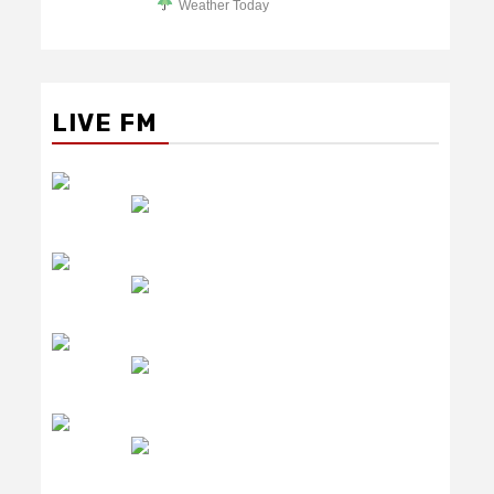
Weather Today
LIVE FM
रेडियो सिटी
उमंग FM
लाइव FM
उजाला FM