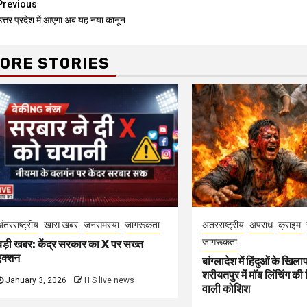
Continue
Previous
उत्तर प्रदेश में आएगा अब यह नया कानून
Reading
ORE STORIES
ंतरराष्ट्रीय
खास खबर
जनसमस्या
जागरूकता
अंतरराष्ट्रीय
अपराध
क्राइम
जागरूकता
बड़ी खबर: केंद्र सरकार का X पर सख्त
एक्शन
बांग्लादेश में हिंदुओं के खिल
शरीयतपुर में मॉब लिंचिंग की
January 3, 2026
H S live news
वाली कोशिश