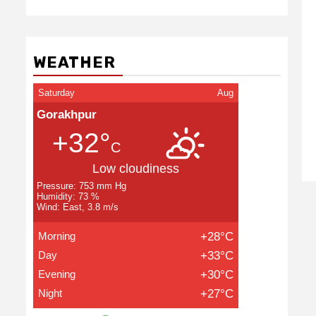
WEATHER
Saturday
Aug
Gorakhpur
+32°
C
Low cloudiness
Pressure: 753 mm Hg
Humidity: 73 %
Wind: East, 3.8 m/s
Morning
+28°C
Day
+33°C
Evening
+30°C
Night
+27°C