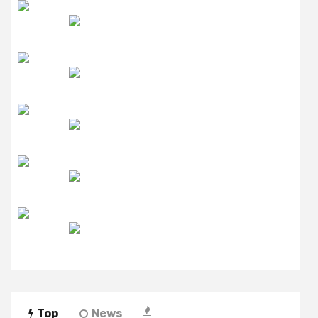
रेडियो सिटी
उमंग FM
लाइव FM
उजाला FM
रेडियो मिर्ची
Top
News