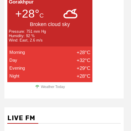
Gorakhpur
+28°
C
Broken cloud sky
Pressure: 751 mm Hg
Humidity: 92 %
Wind: East, 2.6 m/s
Morning
+28°C
Day
+32°C
Evening
+29°C
Night
+28°C
Weather Today
LIVE FM