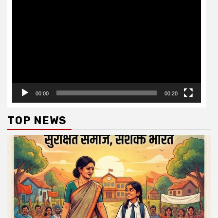
Video
Player
00:00
00:20
TOP NEWS