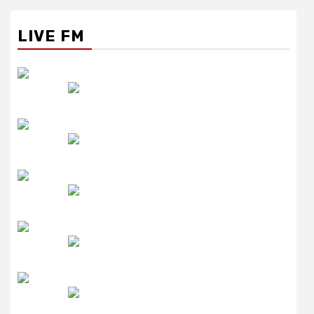
LIVE FM
रेडियो सिटी
उमंग FM
लाइव FM
उजाला FM
रेडियो मिर्ची