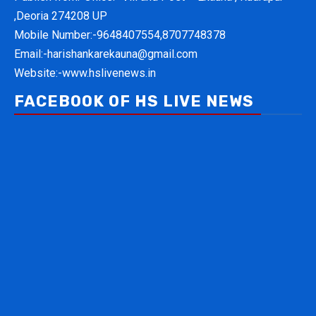
,Deoria 274208 UP
Mobile Number:-
9648407554,8707748378
Email:-
harishankarekauna@gmail.com
Website:-
www.hslivenews.in
FACEBOOK OF HS LIVE NEWS