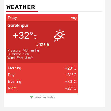
WEATHER
Friday
Aug
Gorakhpur
+32°
C
Drizzle
Pressure: 748 mm Hg
Humidity: 73 %
Wind: East, 3 m/s
Morning
+28°C
Day
+31°C
Evening
+30°C
Night
+27°C
Weather Today