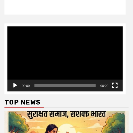
Video
Player
00:00
00:20
TOP NEWS