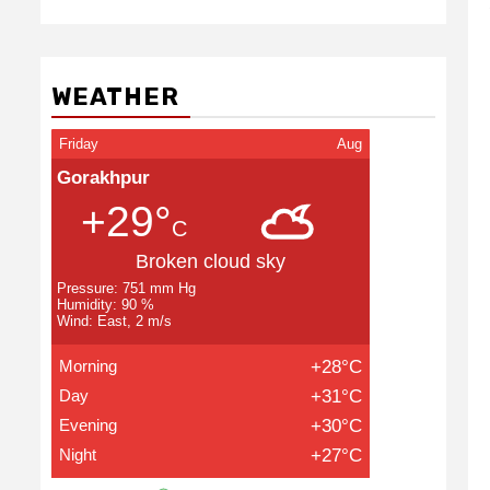
WEATHER
Friday
Aug
Gorakhpur
+29°
C
Broken cloud sky
Pressure: 751 mm Hg
Humidity: 90 %
Wind: East, 2 m/s
Morning
+28°C
Day
+31°C
Evening
+30°C
Night
+27°C