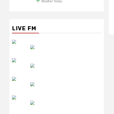
Weather Today
LIVE FM
रेडियो सिटी
उमंग FM
लाइव FM
उजाला FM