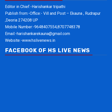
Editor in Chief:-Harishankar tripathi
Publish from:-
Office:- Vill and Post – Ekauna , Rudrapur
,Deoria 274208 UP
Mobile Number:-
9648407554,8707748378
Email:-
harishankarekauna@gmail.com
Website:-
www.hslivenews.in
FACEBOOK OF HS LIVE NEWS