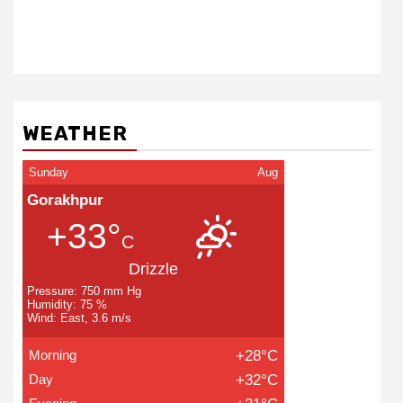
WEATHER
Sunday
Aug
Gorakhpur
+33°
C
Drizzle
Pressure: 750 mm Hg
Humidity: 75 %
Wind: East, 3.6 m/s
Morning
+28°C
Day
+32°C