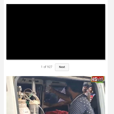
1
of
927
Next